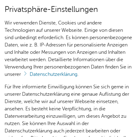
Privatsphäre-Einstellungen
Menü
Wir verwenden Dienste, Cookies und andere
Stif­tung & Stif­ter
Technologien auf unserer Webseite. Einige von diesen
sind unbedingt erforderlich. Es können personenbezogene
Daten, wie z. B. IP-Adressen für personalisierte Anzeigen
und Inhalte oder Messungen von Anzeigen und Inhalten
Nach­rich­ten
Vor­le­sen
verarbeitet werden. Detaillierte Informationen über die
Verwendung Ihrer personenbezogenen Daten finden Sie in
Stif­tungs­un­ter­neh­men
unserer
Datenschutzerklärung
.
Alle
Wis­
Für Ihre informierte Einwilligung können Sie sich gerne in
Dank der jährlichen Dividenden der ZF
Nach­
sens­
unserer Datenschutzerklärung eine genaue Auflistung der
Friedrichshafen AG, der Luftschiffbau Zeppelin
rich­
wer­tes
Dienste, welche wir auf unserer Webseite einsetzen,
GmbH und der Zeppelin GmbH sorgt die
ten
ansehen. Es besteht keine Verpflichtung, in die
Zeppelin-Stiftung in den unterschiedlichsten
Datenverarbeitung einzuwilligen, um dieses Angebot zu
Bereichen täglich für mehr Lebensqualität.
nutzen. Sie können Ihre Auswahl in der
Datenschutzerklärung auch jederzeit bearbeiten oder