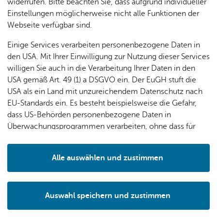
widerrufen. Bitte beachten Sie, dass aufgrund individueller
Einstellungen möglicherweise nicht alle Funktionen der
Webseite verfügbar sind.
Einige Services verarbeiten personenbezogene Daten in
den USA. Mit Ihrer Einwilligung zur Nutzung dieser Services
willigen Sie auch in die Verarbeitung Ihrer Daten in den
USA gemäß Art. 49 (1) a DSGVO ein. Der EuGH stuft die
USA als ein Land mit unzureichendem Datenschutz nach
EU-Standards ein. Es besteht beispielsweise die Gefahr,
dass US-Behörden personenbezogene Daten in
Überwachungsprogrammen verarbeiten, ohne dass für
ZF Fried­richs­ha­fen AG
Europäerinnen und Europäer eine Klagemöglichkeit
besteht.
Alle auswählen und zustimmen
Luft­schiff­bau Zep­pe­lin GmbH
Details
Zep­pe­lin GmbH
Auswahl speichern und zustimmen
Notwendig
Drittanbieter
Zep­pe­lin-Stif­tung Fer­di­nand gGmbH